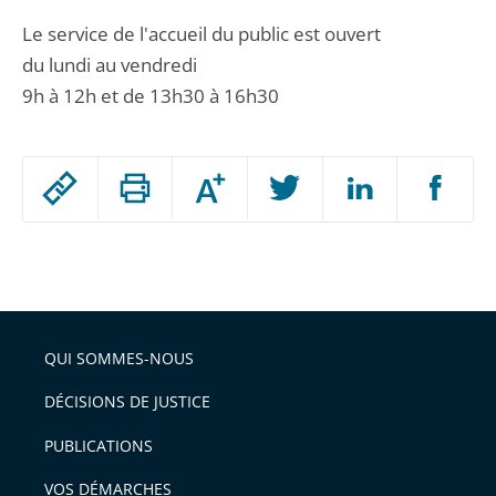
Le service de l'accueil du public est ouvert
du lundi au vendredi
9h à 12h et de 13h30 à 16h30
Passer
Augmenter
le
ou
réduire
partage
Passer
la
taille
de
le
de
la
l'article
partage
police
pour
de
arriver
QUI SOMMES-NOUS
l'article
après
pour
DÉCISIONS DE JUSTICE
arriver
PUBLICATIONS
avant
VOS DÉMARCHES