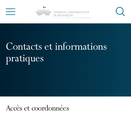
Ouvrir
Menu
la
modal
de
reche
Contacts et informations
pratiques
Accès et coordonnées